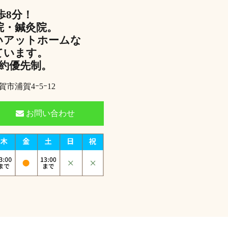
歩8分！
院・鍼灸院。
いアットホームな
ています。
予約優先制。
賀市浦賀4ｰ5ｰ12
お問い合わせ